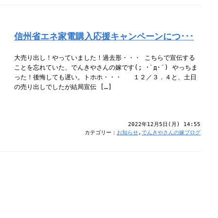
信州省エネ家電購入応援キャンペーンにつ･･･
大売り出し！やっていました！過去形・・・ こちらで宣伝する
ことを忘れていた、でんきやさんの嫁です(; ･`д･´) やっちま
った！後悔しても遅い。トホホ・・・ １２／３．４と、土日
の売り出しでしたが結局宣伝 […]
2022年12月5日(月) 14:55
カテゴリー：
お知らせ
,
でんきやさんの嫁ブログ