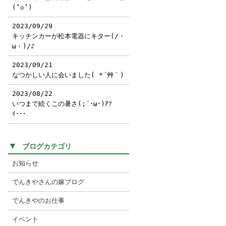
(‘◇’)ゞ
2023/09/29
キッチンカーが松本電器にキター(/・
ω・)/♪
2023/09/21
なつかしい人に会いました( *´艸｀)
2023/08/22
いつまで続くこの暑さ(;´･ω･)ｱﾂ
ｲ･･･
▼
ブログカテゴリ
お知らせ
でんきやさんの嫁ブログ
でんきやのお仕事
イベント