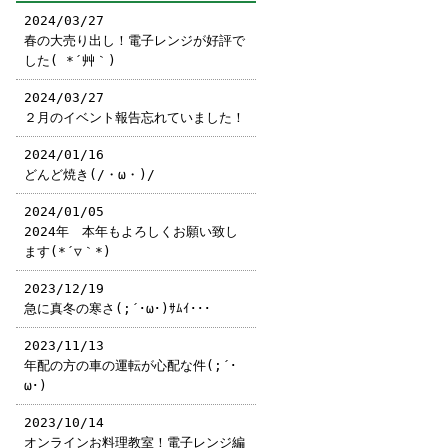
2024/03/27
春の大売り出し！電子レンジが好評で
した( *´艸｀)
2024/03/27
２月のイベント報告忘れていました！
2024/01/16
どんど焼き(/・ω・)/
2024/01/05
2024年 本年もよろしくお願い致し
ます(*´▽｀*)
2023/12/19
急に真冬の寒さ(;´･ω･)ｻﾑｲ･･･
2023/11/13
年配の方の車の運転が心配な件(;´･
ω･)
2023/10/14
オンラインお料理教室！電子レンジ編