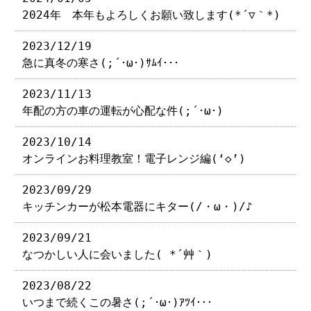
2024年 本年もよろしくお願い致します(*´▽｀*)
2023/12/19
急に真冬の寒さ(;´･ω･)ｻﾑｲ･･･
2023/11/13
年配の方の車の運転が心配な件(;´･ω･)
2023/10/14
オンラインお料理教室！電子レンジ編(‘◇’)ゞ
2023/09/29
キッチンカーが松本電器にキター(/・ω・)/♪
2023/09/21
なつかしい人に会いました( *´艸｀)
2023/08/22
いつまで続くこの暑さ(;´･ω･)ｱﾂｲ･･･