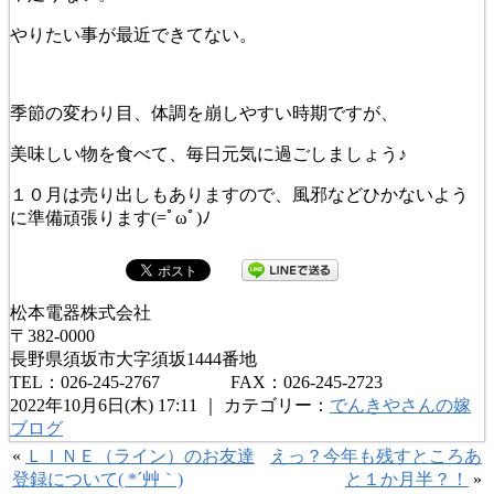
やりたい事が最近できてない。
季節の変わり目、体調を崩しやすい時期ですが、
美味しい物を食べて、毎日元気に過ごしましょう♪
１０月は売り出しもありますので、風邪などひかないよう
に準備頑張ります(=ﾟωﾟ)ﾉ
松本電器株式会社
〒382-0000
長野県須坂市大字須坂1444番地
TEL：026-245-2767 FAX：026-245-2723
2022年10月6日(木) 17:11 ｜ カテゴリー：
でんきやさんの嫁
ブログ
«
ＬＩＮＥ（ライン）のお友達
えっ？今年も残すところあ
登録について( *´艸｀)
と１か月半？！
»