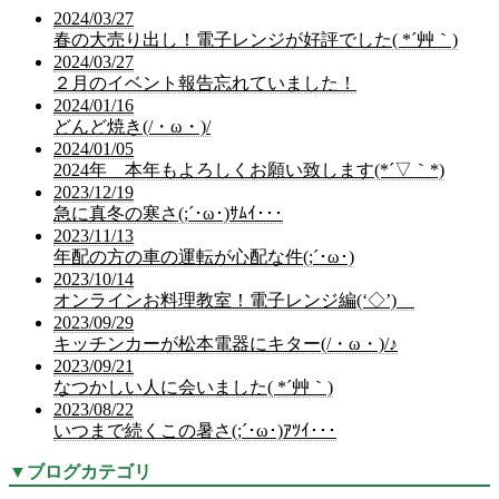
2024/03/27
春の大売り出し！電子レンジが好評でした( *´艸｀)
2024/03/27
２月のイベント報告忘れていました！
2024/01/16
どんど焼き(/・ω・)/
2024/01/05
2024年 本年もよろしくお願い致します(*´▽｀*)
2023/12/19
急に真冬の寒さ(;´･ω･)ｻﾑｲ･･･
2023/11/13
年配の方の車の運転が心配な件(;´･ω･)
2023/10/14
オンラインお料理教室！電子レンジ編(‘◇’)ゞ
2023/09/29
キッチンカーが松本電器にキター(/・ω・)/♪
2023/09/21
なつかしい人に会いました( *´艸｀)
2023/08/22
いつまで続くこの暑さ(;´･ω･)ｱﾂｲ･･･
▼
ブログカテゴリ