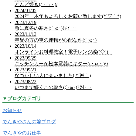
どんど焼き(/・ω・)/
2024/01/05
2024年 本年もよろしくお願い致します(*´▽｀*)
2023/12/19
急に真冬の寒さ(;´･ω･)ｻﾑｲ･･･
2023/11/13
年配の方の車の運転が心配な件(;´･ω･)
2023/10/14
オンラインお料理教室！電子レンジ編(‘◇’)ゞ
2023/09/29
キッチンカーが松本電器にキター(/・ω・)/♪
2023/09/21
なつかしい人に会いました( *´艸｀)
2023/08/22
いつまで続くこの暑さ(;´･ω･)ｱﾂｲ･･･
▼
ブログカテゴリ
お知らせ
でんきやさんの嫁ブログ
でんきやのお仕事