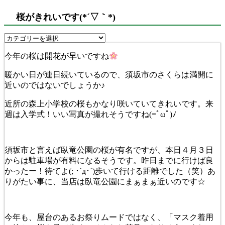
桜がきれいです(*´▽｀*)
今年の桜は開花が早いですね
暖かい日が連日続いているので、須坂市のさくらは満開に
近いのではないでしょうか♪
近所の森上小学校の桜もかなり咲いていてきれいです。来
週は入学式！いい写真が撮れそうですね(=ﾟωﾟ)ﾉ
須坂市と言えば臥竜公園の桜が有名ですが、本日４月３日
からは駐車場が有料になるそうです。昨日までに行けば良
かったー！待てよ(; ･`д･´)歩いて行ける距離でした（笑）あ
りがたい事に、当店は臥竜公園にまぁまぁ近いのです☆
今年も、屋台のあるお祭りムードではなく、「マスク着用