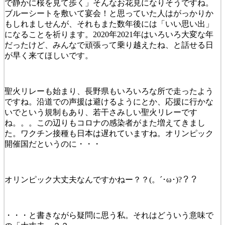
で静かに桜を見て歩く」そんなお花見になりそうですね。
ブルーシートを敷いて宴会！と思っていた人はがっかりか
もしれましせんが、それもまた数年後には「いい思い出」
になることを祈ります。2020年2021年はいろいろ大変な年
だったけど、みんなで頑張って乗り越えたね、と話せる日
が早く来てほしいです。
聖火リレーも始まり、長野県もいろいろな所で走ったよう
ですね。沿道での声援は避けるようにとか、応援に行かな
いでという規制もあり、若干さみしい聖火リレーです
ね。。。この辺りもコロナの感染者がまた増えてきまし
た。ワクチン接種も日本は遅れていますね。オリンピック
開催国だというのに・・・
オリンピック大丈夫なんですかねー？？(。´･ω･)?？？
・・・と書きながら疑問に思う私。それはどういう意味で